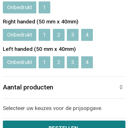
Onbedrukt
1
Opvouwbare tassen
Right handed (50 mm x 40mm)
Waterbestendige tassen
Onbedrukt
1
2
3
4
Bowlingtassen
Left handed (50 mm x 40mm)
Strandtassen
Onbedrukt
1
2
3
4
Katoenen draagtassen
Aantal producten
Rugzakken
Selecteer uw keuzes voor de prijsopgave.