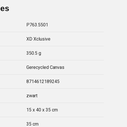
ies
P763.5501
XD Xclusive
350.5 g
Gerecycled Canvas
8714612189245
zwart
15 x 40 x 35 cm
35 cm