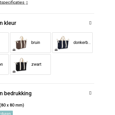
ctspecificaties
n kleur
bruin
donkerblauw
on
zwart
n bedrukking
 (80 x 80 mm)
rduren