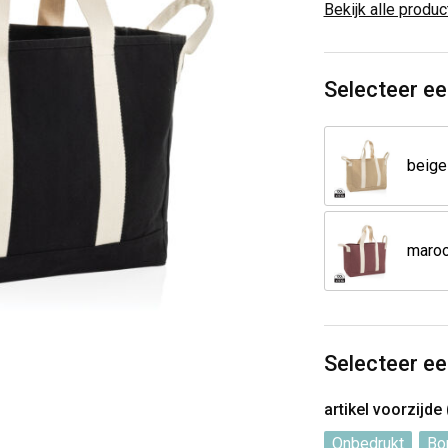
Bekijk alle produ
Selecteer ee
beige
maro
Selecteer ee
artikel voorzijde
Onbedrukt
Bo