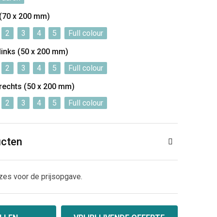
 (70 x 200 mm)
2
3
4
5
Full colour
 links (50 x 200 mm)
2
3
4
5
Full colour
 rechts (50 x 200 mm)
2
3
4
5
Full colour
ucten
zes voor de prijsopgave.