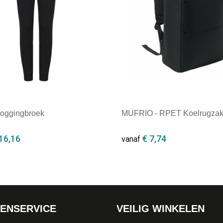
Joggingbroek
MUFRIO - RPET Koelrugza
16,16
€ 7,74
vanaf
ale afname: 1
Minimale afname: 1
ENSERVICE
VEILIG WINKELEN