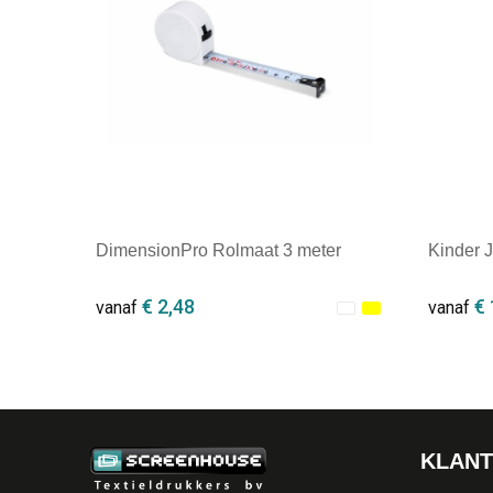
DimensionPro Rolmaat 3 meter
Kinder 
€ 2,48
€ 
vanaf
vanaf
Minimale afname: 1
Minim
KLANT