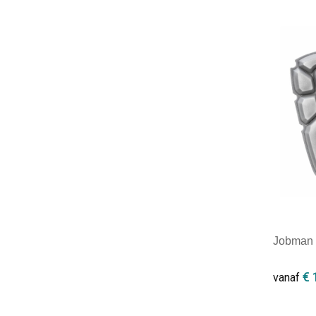
Minim
Jobman 
€ 
vanaf