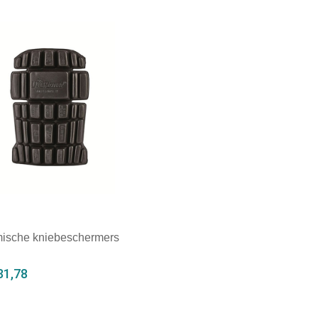
ale afname: 1
Minimale afname: 1
ische kniebeschermers
31,78