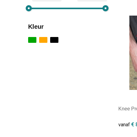
Kleur
Knee Pro
€ 
vanaf