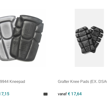
ale afname: 1
Minimale afname: 1
9944 Kneepad
Grafter Knee Pads (EX. DSA
17,15
€ 17,64
vanaf