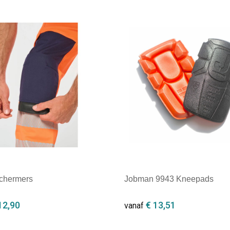
ale afname: 1
Minimale afname: 1
chermers
Jobman 9943 Kneepads
12,90
€ 13,51
vanaf