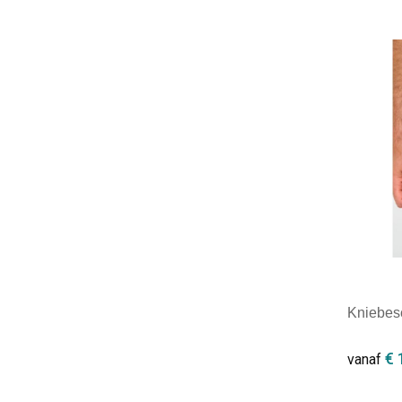
Minim
Kniebes
€ 
vanaf