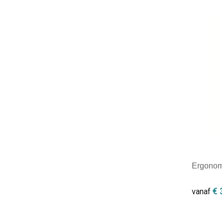
Minim
Ergonom
€ 
vanaf