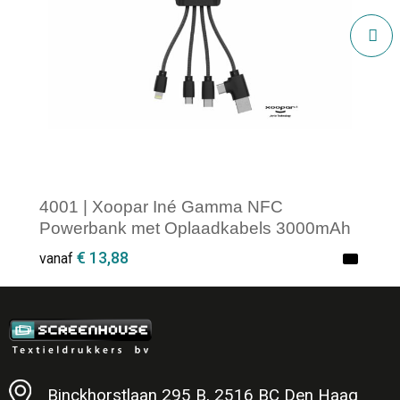
4001 | Xoopar Iné Gamma NFC
Powerbank met Oplaadkabels 3000mAh
€ 13,88
vanaf
Minimale afname: 1
Binckhorstlaan 295 B, 2516 BC Den Haag