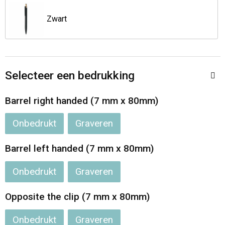
Opvouwbare tassen
Zwart
Waterbestendige tassen
Bowlingtassen
Selecteer een bedrukking
Strandtassen
Barrel right handed (7 mm x 80mm)
Onbedrukt
Graveren
Katoenen draagtassen
Barrel left handed (7 mm x 80mm)
Rugzakken
Onbedrukt
Graveren
Opposite the clip (7 mm x 80mm)
Onbedrukt
Graveren