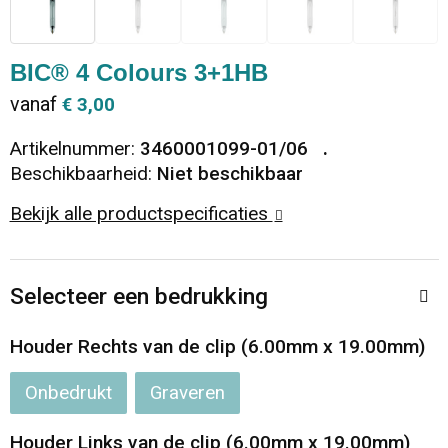
Dekens, Fleecedekens en Kussens
Ondergoed en Sokken
Vrije tijd en Strand
Koeltassen en Koelboxen
BIC® 4 Colours 3+1HB
Vesten
Sweaters
Veiligheid, Auto en Fiets
Goodiebags
vanaf
€ 3,00
T-Shirts
Vesten
Elektronica, Gadgets en USB
Golftassen
Artikelnummer:
3460001099-01/06
Beschikbaarheid:
Niet beschikbaar
Polo's
Caps, Hoeden en Mutsen
Huis, Tuin en Keuken
Duffeltassen
Bekijk alle productspecificaties
Kledingaccessoires
Schoenen
Reisbenodigdheden
Schoenentassen
Selecteer een bedrukking
Broeken en Rokken
Paraplu's
Jute tassen
Houder Rechts van de clip (6.00mm x 19.00mm)
Bodywarmers
Sinterklaas
Toilettassen
Onbedrukt
Graveren
T-Shirts
Laptop hoezen en tassen
Houder Links van de clip (6.00mm x 19.00mm)