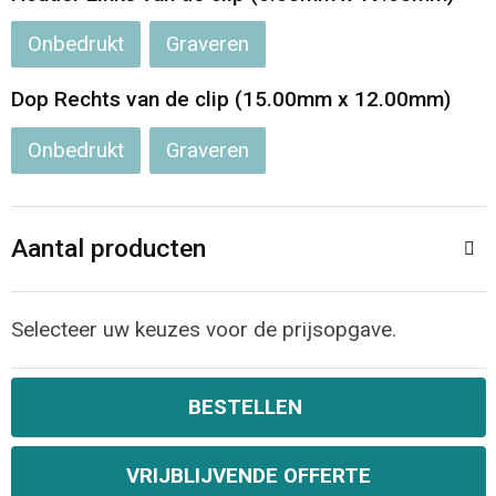
Jassen
Reistassen
Onbedrukt
Graveren
Been- en voetbescherming
Koffers en Trolleys
Dop Rechts van de clip (15.00mm x 12.00mm)
Overalls
Sporttassen
Onbedrukt
Graveren
Schorten en Sloven
Boodschappentassen
Aantal producten
Gilets
Schoudertassen
Matrozentassen
Veiligheidsvesten en Veiligheidshesjes
Selecteer uw keuzes voor de prijsopgave.
Regenkleding
Papieren tassen
BESTELLEN
Hygiëne en Persoonlijke verzorging
Tablettassen
VRIJBLIJVENDE OFFERTE
Heuptassen