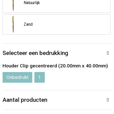
Jassen
Reistassen
Natuurlijk
Been- en voetbescherming
Koffers en Trolleys
Zand
Overalls
Sporttassen
Schorten en Sloven
Boodschappentassen
Selecteer een bedrukking
Gilets
Schoudertassen
Houder Clip gecentreerd (20.00mm x 40.00mm)
Matrozentassen
Veiligheidsvesten en Veiligheidshesjes
Onbedrukt
1
Regenkleding
Papieren tassen
Hygiëne en Persoonlijke verzorging
Tablettassen
Aantal producten
Heuptassen