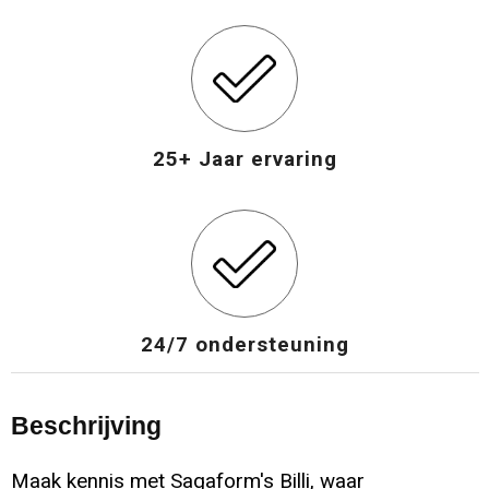
Opvouwbare tassen
Waterbestendige tassen
Bowlingtassen
25+ Jaar ervaring
Strandtassen
Katoenen draagtassen
Rugzakken
24/7 ondersteuning
Beschrijving
Maak kennis met Sagaform's Billi, waar