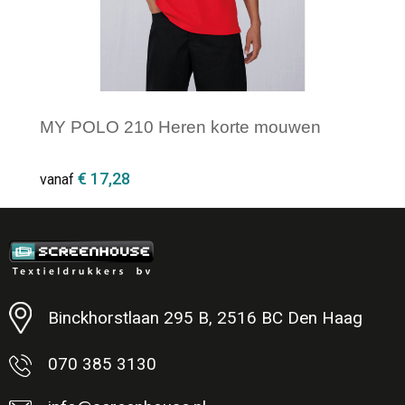
MY POLO 210 Heren korte mouwen
€ 17,28
vanaf
Minimale afname: 1
Binckhorstlaan 295 B, 2516 BC Den Haag
070 385 3130