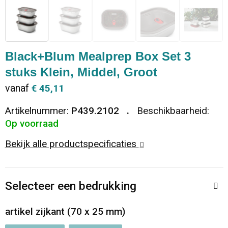
Dekens, Fleecedekens en Kussens
Ondergoed en Sokken
Vrije tijd en Strand
Koeltassen en Koelboxen
Vesten
Sweaters
Veiligheid, Auto en Fiets
Goodiebags
Black+Blum Mealprep Box Set 3
stuks Klein, Middel, Groot
T-Shirts
Vesten
Elektronica, Gadgets en USB
Golftassen
vanaf
€ 45,11
Polo's
Caps, Hoeden en Mutsen
Huis, Tuin en Keuken
Duffeltassen
Artikelnummer:
P439.2102
Beschikbaarheid:
Op voorraad
Kledingaccessoires
Schoenen
Reisbenodigdheden
Schoenentassen
Bekijk alle productspecificaties
Broeken en Rokken
Paraplu's
Jute tassen
Bodywarmers
Sinterklaas
Toilettassen
Selecteer een bedrukking
T-Shirts
Laptop hoezen en tassen
artikel zijkant (70 x 25 mm)