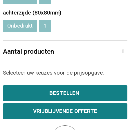
Opvouwbare tassen
achterzijde (80x80mm)
Onbedrukt
1
Waterbestendige tassen
Bowlingtassen
Aantal producten
Strandtassen
Selecteer uw keuzes voor de prijsopgave.
Katoenen draagtassen
Rugzakken
BESTELLEN
VRIJBLIJVENDE OFFERTE