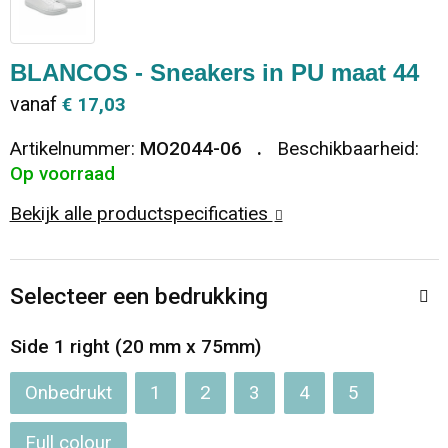
Dekens, Fleecedekens en Kussens
Ondergoed en Sokken
Vrije tijd en Strand
Koeltassen en Koelboxen
BLANCOS - Sneakers in PU maat 44
Vesten
Sweaters
Veiligheid, Auto en Fiets
Goodiebags
vanaf
€ 17,03
T-Shirts
Vesten
Elektronica, Gadgets en USB
Golftassen
Artikelnummer:
MO2044-06
Beschikbaarheid:
Op voorraad
Polo's
Caps, Hoeden en Mutsen
Huis, Tuin en Keuken
Duffeltassen
Bekijk alle productspecificaties
Kledingaccessoires
Schoenen
Reisbenodigdheden
Schoenentassen
Selecteer een bedrukking
Broeken en Rokken
Paraplu's
Jute tassen
Side 1 right (20 mm x 75mm)
Bodywarmers
Sinterklaas
Toilettassen
Onbedrukt
1
2
3
4
5
T-Shirts
Laptop hoezen en tassen
Full colour