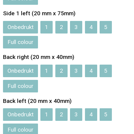
Jassen
Reistassen
Side 1 left (20 mm x 75mm)
Been- en voetbescherming
Koffers en Trolleys
Onbedrukt
1
2
3
4
5
Overalls
Sporttassen
Full colour
Schorten en Sloven
Boodschappentassen
Back right (20 mm x 40mm)
Gilets
Schoudertassen
Onbedrukt
1
2
3
4
5
Matrozentassen
Veiligheidsvesten en Veiligheidshesjes
Full colour
Regenkleding
Papieren tassen
Back left (20 mm x 40mm)
Hygiëne en Persoonlijke verzorging
Tablettassen
Onbedrukt
1
2
3
4
5
Full colour
Heuptassen