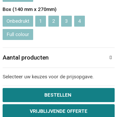
Box (140 mm x 270mm)
Opvouwbare tassen
Onbedrukt
1
2
3
4
Waterbestendige tassen
Full colour
Bowlingtassen
Strandtassen
Aantal producten
Katoenen draagtassen
Selecteer uw keuzes voor de prijsopgave.
Rugzakken
BESTELLEN
VRIJBLIJVENDE OFFERTE