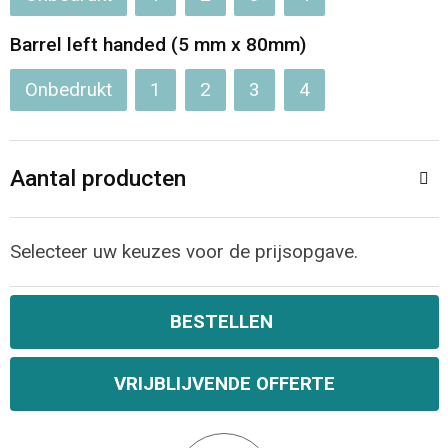
Jassen
Reistassen
Barrel left handed (5 mm x 80mm)
Been- en voetbescherming
Koffers en Trolleys
Onbedrukt
1
2
3
4
Overalls
Sporttassen
Schorten en Sloven
Boodschappentassen
Aantal producten
Gilets
Schoudertassen
Selecteer uw keuzes voor de prijsopgave.
Matrozentassen
Veiligheidsvesten en Veiligheidshesjes
BESTELLEN
Regenkleding
Papieren tassen
Hygiëne en Persoonlijke verzorging
Tablettassen
VRIJBLIJVENDE OFFERTE
Heuptassen