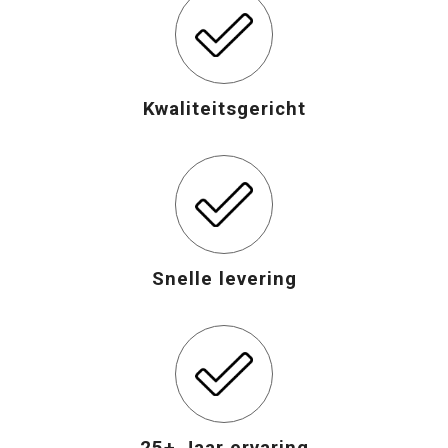
Opvouwbare tassen
Waterbestendige tassen
Kwaliteitsgericht
Bowlingtassen
Strandtassen
Katoenen draagtassen
Snelle levering
Rugzakken