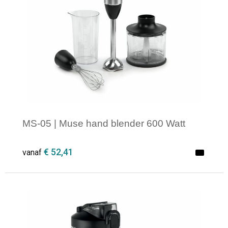
Opvouwbare tassen
Waterbestendige tassen
Bowlingtassen
Strandtassen
MS-05 | Muse hand blender 600 Watt
Katoenen draagtassen
€ 52,41
vanaf
Rugzakken
Minimale afname: 1