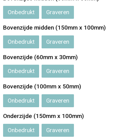
Jassen
Reistassen
Onbedrukt
Graveren
Been- en voetbescherming
Koffers en Trolleys
Bovenzijde midden (150mm x 100mm)
Overalls
Sporttassen
Onbedrukt
Graveren
Schorten en Sloven
Boodschappentassen
Bovenzijde (60mm x 30mm)
Gilets
Schoudertassen
Onbedrukt
Graveren
Matrozentassen
Veiligheidsvesten en Veiligheidshesjes
Bovenzijde (100mm x 50mm)
Onbedrukt
Graveren
Regenkleding
Papieren tassen
Onderzijde (150mm x 100mm)
Hygiëne en Persoonlijke verzorging
Tablettassen
Onbedrukt
Graveren
Heuptassen