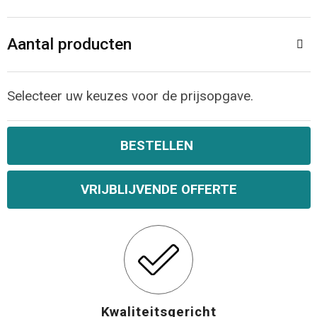
Opvouwbare tassen
Aantal producten
Waterbestendige tassen
Selecteer uw keuzes voor de prijsopgave.
Bowlingtassen
Strandtassen
BESTELLEN
Katoenen draagtassen
VRIJBLIJVENDE OFFERTE
Rugzakken
Kwaliteitsgericht