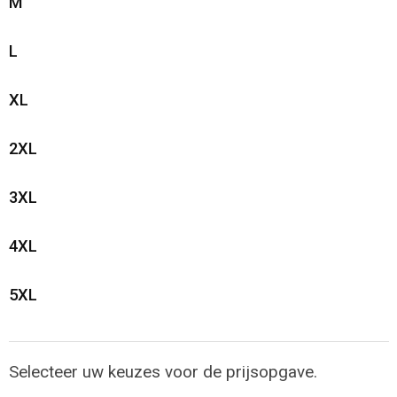
M
Opvouwbare tassen
L
Waterbestendige tassen
XL
Bowlingtassen
2XL
Strandtassen
3XL
Katoenen draagtassen
4XL
Rugzakken
5XL
Selecteer uw keuzes voor de prijsopgave.