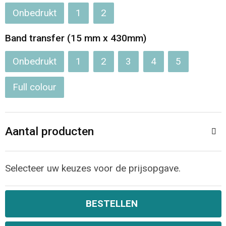
Onbedrukt
1
2
Opvouwbare tassen
Band transfer (15 mm x 430mm)
Waterbestendige tassen
Onbedrukt
1
2
3
4
5
Bowlingtassen
Full colour
Strandtassen
Katoenen draagtassen
Aantal producten
Rugzakken
Selecteer uw keuzes voor de prijsopgave.
BESTELLEN