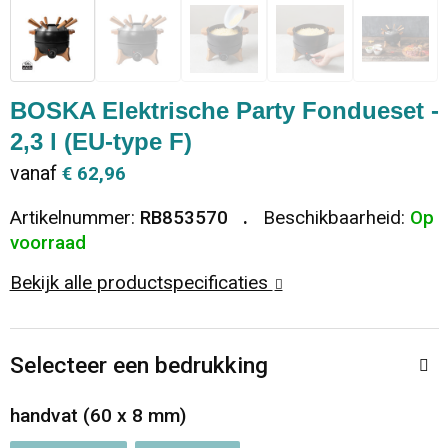
Dekens, Fleecedekens en Kussens
Ondergoed en Sokken
Vrije tijd en Strand
Koeltassen en Koelboxen
Vesten
Sweaters
Veiligheid, Auto en Fiets
Goodiebags
BOSKA Elektrische Party Fondueset -
2,3 l (EU-type F)
T-Shirts
Vesten
Elektronica, Gadgets en USB
Golftassen
vanaf
€ 62,96
Polo's
Caps, Hoeden en Mutsen
Huis, Tuin en Keuken
Duffeltassen
Artikelnummer:
RB853570
Beschikbaarheid:
Op
voorraad
Kledingaccessoires
Schoenen
Reisbenodigdheden
Schoenentassen
Bekijk alle productspecificaties
Broeken en Rokken
Paraplu's
Jute tassen
Bodywarmers
Sinterklaas
Toilettassen
Selecteer een bedrukking
T-Shirts
Laptop hoezen en tassen
handvat (60 x 8 mm)