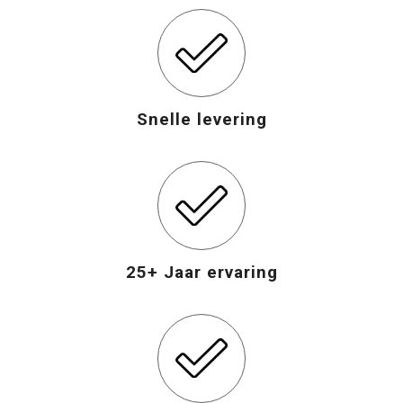
Opvouwbare tassen
Waterbestendige tassen
Snelle levering
Bowlingtassen
Strandtassen
Katoenen draagtassen
25+ Jaar ervaring
Rugzakken