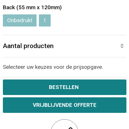
Jassen
Reistassen
Back (55 mm x 120mm)
Been- en voetbescherming
Koffers en Trolleys
Onbedrukt
1
Overalls
Sporttassen
Aantal producten
Schorten en Sloven
Boodschappentassen
Gilets
Schoudertassen
Selecteer uw keuzes voor de prijsopgave.
Matrozentassen
Veiligheidsvesten en Veiligheidshesjes
BESTELLEN
Regenkleding
Papieren tassen
VRIJBLIJVENDE OFFERTE
Hygiëne en Persoonlijke verzorging
Tablettassen
Heuptassen