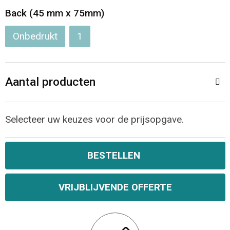
Jassen
Reistassen
Back (45 mm x 75mm)
Been- en voetbescherming
Koffers en Trolleys
Onbedrukt
1
Overalls
Sporttassen
Aantal producten
Schorten en Sloven
Boodschappentassen
Gilets
Schoudertassen
Selecteer uw keuzes voor de prijsopgave.
Matrozentassen
Veiligheidsvesten en Veiligheidshesjes
BESTELLEN
Regenkleding
Papieren tassen
VRIJBLIJVENDE OFFERTE
Hygiëne en Persoonlijke verzorging
Tablettassen
Heuptassen