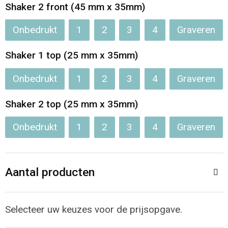
Jassen
Reistassen
Shaker 2 front (45 mm x 35mm)
Onbedrukt
1
2
3
4
Graveren
Been- en voetbescherming
Koffers en Trolleys
Shaker 1 top (25 mm x 35mm)
Overalls
Sporttassen
Onbedrukt
1
2
3
4
Graveren
Schorten en Sloven
Boodschappentassen
Shaker 2 top (25 mm x 35mm)
Gilets
Schoudertassen
Onbedrukt
1
2
3
4
Graveren
Matrozentassen
Veiligheidsvesten en Veiligheidshesjes
Regenkleding
Papieren tassen
Aantal producten
Hygiëne en Persoonlijke verzorging
Tablettassen
Selecteer uw keuzes voor de prijsopgave.
Heuptassen