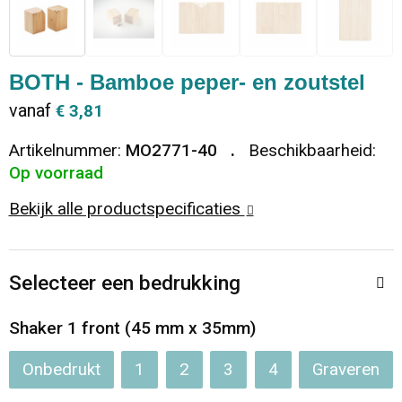
Dekens, Fleecedekens en Kussens
Ondergoed en Sokken
Vrije tijd en Strand
Koeltassen en Koelboxen
Vesten
Sweaters
Veiligheid, Auto en Fiets
Goodiebags
BOTH - Bamboe peper- en zoutstel
vanaf
€ 3,81
T-Shirts
Vesten
Elektronica, Gadgets en USB
Golftassen
Artikelnummer:
MO2771-40
Beschikbaarheid:
Polo's
Caps, Hoeden en Mutsen
Huis, Tuin en Keuken
Duffeltassen
Op voorraad
Bekijk alle productspecificaties
Kledingaccessoires
Schoenen
Reisbenodigdheden
Schoenentassen
Broeken en Rokken
Paraplu's
Jute tassen
Selecteer een bedrukking
Bodywarmers
Sinterklaas
Toilettassen
Shaker 1 front (45 mm x 35mm)
T-Shirts
Laptop hoezen en tassen
Onbedrukt
1
2
3
4
Graveren