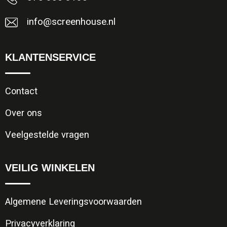
Jassen
Reistassen
info@screenhouse.nl
Been- en voetbescherming
Koffers en Trolleys
KLANTENSERVICE
Overalls
Sporttassen
Schorten en Sloven
Boodschappentassen
Contact
Gilets
Schoudertassen
Over ons
Veelgestelde vragen
Matrozentassen
Veiligheidsvesten en Veiligheidshesjes
Regenkleding
Papieren tassen
VEILIG WINKELEN
Hygiëne en Persoonlijke verzorging
Tablettassen
Algemene Leveringsvoorwaarden
Heuptassen
Privacyverklaring