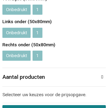
Jassen
Reistassen
Onbedrukt
1
Been- en voetbescherming
Koffers en Trolleys
Links onder (50x80mm)
Overalls
Sporttassen
Onbedrukt
1
Schorten en Sloven
Boodschappentassen
Rechts onder (50x80mm)
Gilets
Schoudertassen
Onbedrukt
1
Matrozentassen
Veiligheidsvesten en Veiligheidshesjes
Aantal producten
Regenkleding
Papieren tassen
Hygiëne en Persoonlijke verzorging
Tablettassen
Selecteer uw keuzes voor de prijsopgave.
Heuptassen