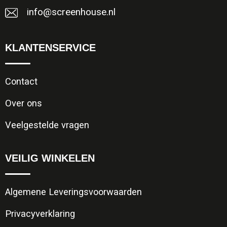
Jassen
Reistassen
info@screenhouse.nl
Been- en voetbescherming
Koffers en Trolleys
KLANTENSERVICE
Overalls
Sporttassen
Contact
Schorten en Sloven
Boodschappentassen
Over ons
Gilets
Schoudertassen
Veelgestelde vragen
Matrozentassen
Veiligheidsvesten en Veiligheidshesjes
VEILIG WINKELEN
Regenkleding
Papieren tassen
Algemene Leveringsvoorwaarden
Hygiëne en Persoonlijke verzorging
Tablettassen
Privacyverklaring
Heuptassen