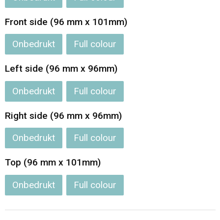
Jassen
Reistassen
Front side (96 mm x 101mm)
Been- en voetbescherming
Koffers en Trolleys
Onbedrukt
Full colour
Overalls
Sporttassen
Left side (96 mm x 96mm)
Schorten en Sloven
Boodschappentassen
Onbedrukt
Full colour
Gilets
Schoudertassen
Right side (96 mm x 96mm)
Matrozentassen
Veiligheidsvesten en Veiligheidshesjes
Onbedrukt
Full colour
Regenkleding
Papieren tassen
Top (96 mm x 101mm)
Onbedrukt
Full colour
Hygiëne en Persoonlijke verzorging
Tablettassen
Heuptassen