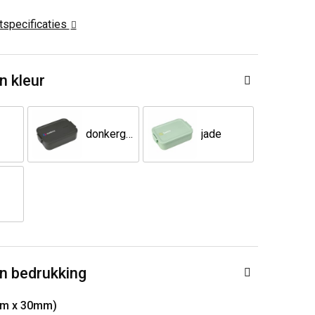
ctspecificaties
n kleur
donkergrijs
jade
n bedrukking
mm x 30mm)