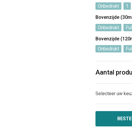
Onbedrukt
1
Bovenzijde (30
Onbedrukt
Ful
Bovenzijde (12
Onbedrukt
Ful
Aantal prod
Selecteer uw keu
BESTE