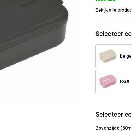
Bekijk alle produ
Selecteer ee
beige
roze
Selecteer ee
Bovenzijde (50