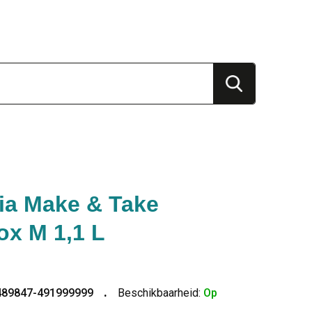
ia Make & Take
x M 1,1 L
489847-491999999
Beschikbaarheid:
Op