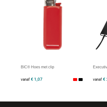
BIC® Hoes met clip
Executi
€ 1,07
€ 
vanaf
vanaf
Minimale afname: 100
Minim