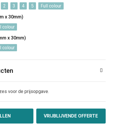
2
3
4
5
Full colour
mm x 30mm)
l colour
0mm x 30mm)
l colour
ucten
zes voor de prijsopgave.
LLEN
VRIJBLIJVENDE OFFERTE