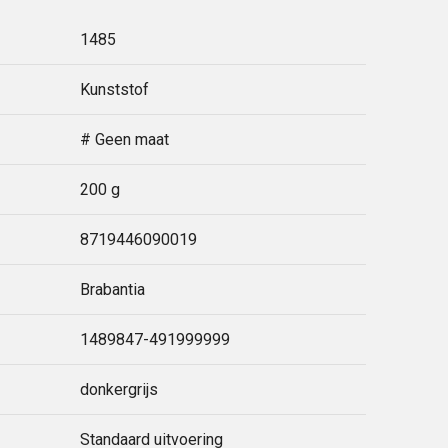
1485
Kunststof
# Geen maat
200 g
8719446090019
Brabantia
1489847-491999999
donkergrijs
Standaard uitvoering