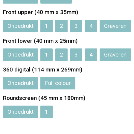
Opvouwbare tassen
Front upper (40 mm x 35mm)
Onbedrukt
1
2
3
4
Graveren
Waterbestendige tassen
Front lower (40 mm x 25mm)
Bowlingtassen
Onbedrukt
1
2
3
4
Graveren
Strandtassen
360 digital (114 mm x 269mm)
Katoenen draagtassen
Onbedrukt
Full colour
Rugzakken
Roundscreen (45 mm x 180mm)
Onbedrukt
1