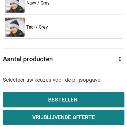
Jassen
Reistassen
Navy / Grey
Been- en voetbescherming
Koffers en Trolleys
Teal / Grey
Overalls
Sporttassen
Schorten en Sloven
Boodschappentassen
Aantal producten
Gilets
Schoudertassen
Matrozentassen
Veiligheidsvesten en Veiligheidshesjes
Selecteer uw keuzes voor de prijsopgave.
Regenkleding
Papieren tassen
BESTELLEN
Hygiëne en Persoonlijke verzorging
Tablettassen
VRIJBLIJVENDE OFFERTE
Heuptassen