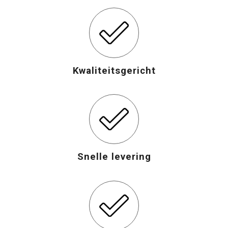
Opvouwbare tassen
Waterbestendige tassen
Kwaliteitsgericht
Bowlingtassen
Strandtassen
Katoenen draagtassen
Rugzakken
Snelle levering