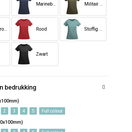
Marineblauw
Militair groen
Mistgroen
Rood
Stoffig blauw
Zwart
n bedrukking
00x100mm)
2
3
4
5
Full colour
100x100mm)