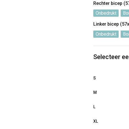
Rechter bicep (
Onbedrukt
Bo
Linker bicep (5
Onbedrukt
Bo
Selecteer e
S
M
L
XL