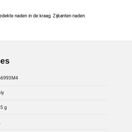
dekte naden in de kraag. Zijkanten naden.
ies
66993M4
ly
5 g
L