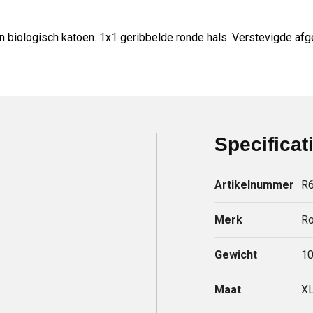
 biologisch katoen. 1x1 geribbelde ronde hals. Verstevigde afge
Specificat
Artikelnummer
R
Merk
Ro
Gewicht
10
Maat
X