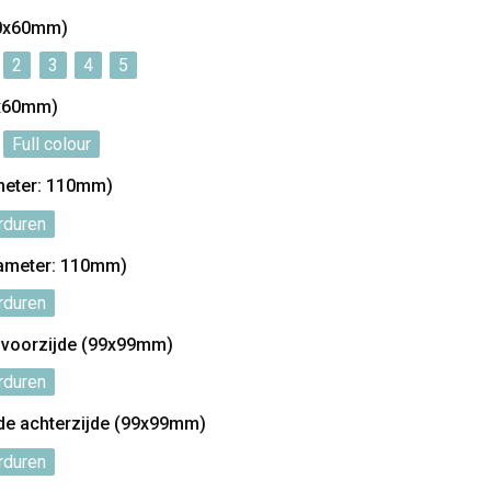
00x60mm)
2
3
4
5
0x60mm)
Full colour
ameter: 110mm)
rduren
iameter: 110mm)
rduren
e voorzijde (99x99mm)
rduren
de achterzijde (99x99mm)
rduren