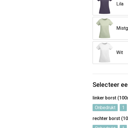
Lila
Wit
Selecteer ee
linker borst (1
Onbedrukt
1
rechter borst (