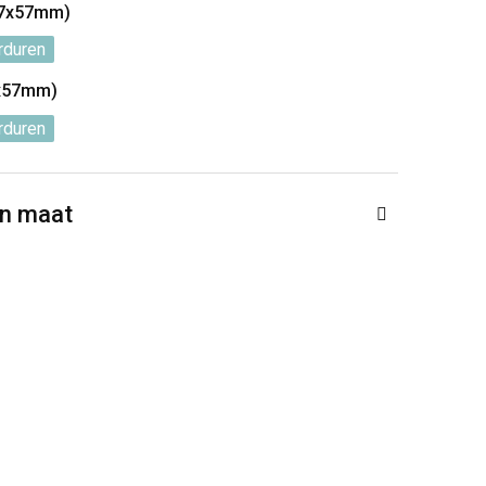
57x57mm)
rduren
7x57mm)
rduren
en maat