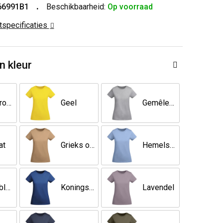
66991B1
Beschikbaarheid:
Op voorraad
ctspecificaties
n kleur
Bleekrood
Geel
Gemêleerd grijs
at
Grieks oranje
Hemelsblauw
Kalm blauw
Koningsblauw
Lavendel