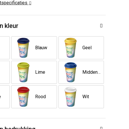
ctspecificaties
n kleur
Blauw
Geel
Lime
Middenblauw
e
Rood
Wit