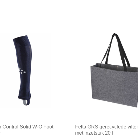
o Control Solid W-O Foot
Felta GRS gerecyclede vilten
r
met inzetstuk 20 l