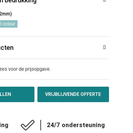
n bedrukking
32mm)
l colour
ucten
zes voor de prijsopgave.
LLEN
VRIJBLIJVENDE OFFERTE
ing
24/7 ondersteuning