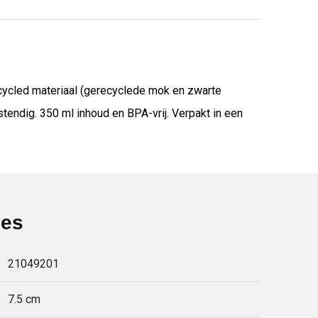
cycled materiaal (gerecyclede mok en zwarte
endig. 350 ml inhoud en BPA-vrij. Verpakt in een
ies
21049201
7.5 cm