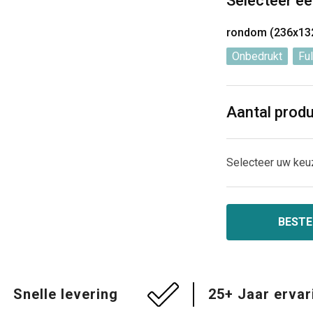
Selecteer ee
rondom (236x1
Onbedrukt
Ful
Aantal prod
Selecteer uw keu
BESTE
Snelle levering
25+ Jaar ervar