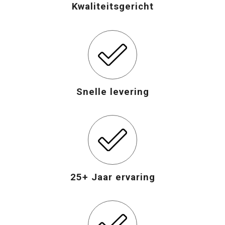
Kwaliteitsgericht
Opvouwbare tassen
Waterbestendige tassen
Bowlingtassen
Snelle levering
Strandtassen
Katoenen draagtassen
Rugzakken
25+ Jaar ervaring