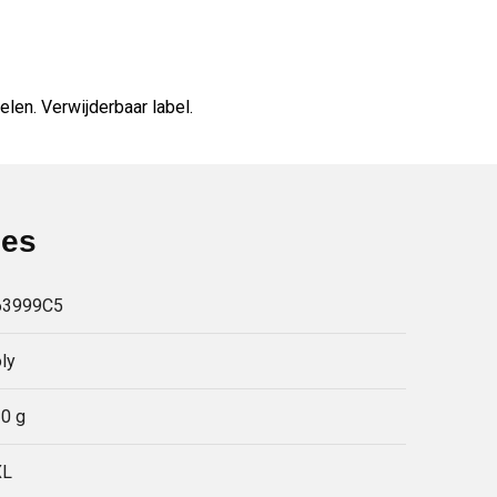
en. Verwijderbaar label.
ies
63999C5
ly
0 g
XL