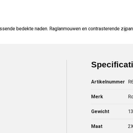
ssende bedekte naden. Raglanmouwen en contrasterende zijpanel
Specificat
Artikelnummer
R
Merk
Ro
Gewicht
13
Maat
2