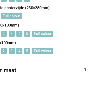
de achterzijde (230x280mm)
Full colour
100x100mm)
2
3
4
5
Full colour
00x100mm)
2
3
4
5
Full colour
en maat