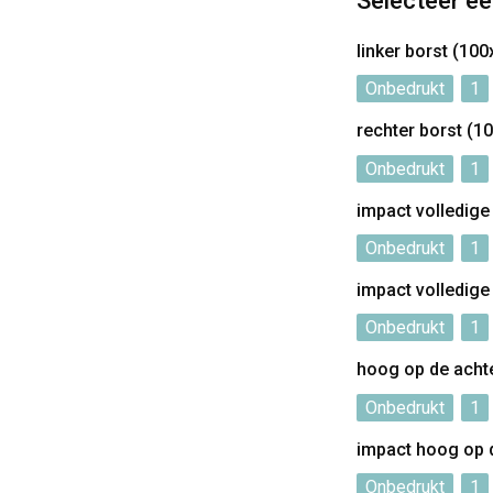
Selecteer ee
linker borst (1
Onbedrukt
1
rechter borst (
Onbedrukt
1
impact volledig
Onbedrukt
1
impact volledig
Onbedrukt
1
hoog op de acht
Onbedrukt
1
impact hoog op 
Onbedrukt
1