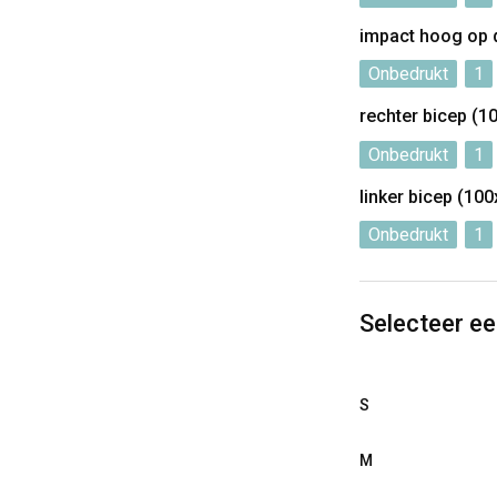
impact hoog op 
Onbedrukt
1
rechter bicep (
Onbedrukt
1
linker bicep (1
Onbedrukt
1
Selecteer e
S
M