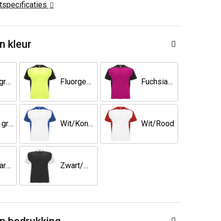
ctspecificaties
n kleur
Fluor groen/Marineblauw
Fluorgeel/Zwart
Fuchsia/Zwart
Varen groen/Zwart
Wit/Koningsblauw
Wit/Rood
Wit/Varen groen
Zwart/Wit