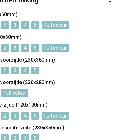
n bedrukking
00x60mm)
2
3
4
5
Full colour
100x60mm)
2
3
4
5
Full colour
e voorzijde (230x380mm)
2
3
4
5
e voorzijde (230x280mm)
Full colour
erzijde (120x100mm)
2
3
4
5
Full colour
de achterzijde (230x350mm)
2
3
4
5