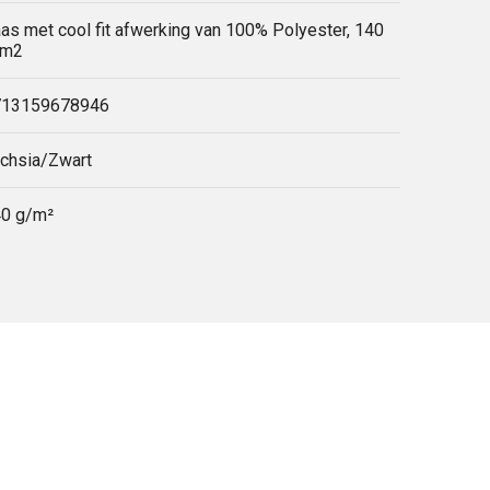
as met cool fit afwerking van 100% Polyester, 140
/m2
713159678946
chsia/Zwart
0 g/m²