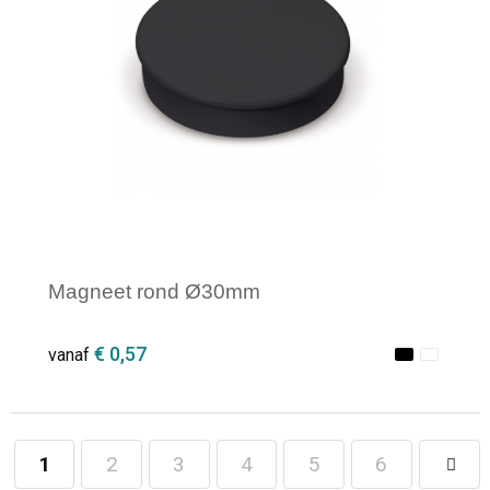
Magneet rond Ø30mm
€ 0,57
vanaf
1
2
3
4
5
6
Minimale afname: 1