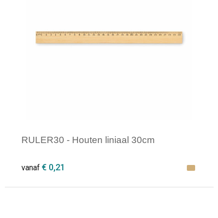
Opvouwbare tassen
Waterbestendige tassen
Bowlingtassen
Strandtassen
Katoenen draagtassen
RULER30 - Houten liniaal 30cm
Rugzakken
€ 0,21
vanaf