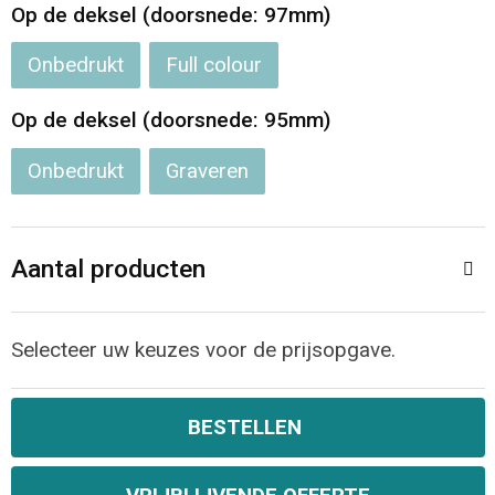
Jassen
Reistassen
Op de deksel (doorsnede: 97mm)
Onbedrukt
Full colour
Been- en voetbescherming
Koffers en Trolleys
Op de deksel (doorsnede: 95mm)
Overalls
Sporttassen
Onbedrukt
Graveren
Schorten en Sloven
Boodschappentassen
Gilets
Schoudertassen
Aantal producten
Matrozentassen
Veiligheidsvesten en Veiligheidshesjes
Selecteer uw keuzes voor de prijsopgave.
Regenkleding
Papieren tassen
Hygiëne en Persoonlijke verzorging
Tablettassen
BESTELLEN
Heuptassen