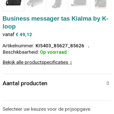
Dekens, Fleecedekens en Kussens
Ondergoed en Sokken
Vrije tijd en Strand
Koeltassen en Koelboxen
Business messager tas Kialma by K-
Vesten
Sweaters
Veiligheid, Auto en Fiets
Goodiebags
loop
vanaf
€ 49,12
T-Shirts
Vesten
Elektronica, Gadgets en USB
Golftassen
Artikelnummer:
KI5403_85627_85626
Polo's
Caps, Hoeden en Mutsen
Huis, Tuin en Keuken
Duffeltassen
Beschikbaarheid:
Op voorraad
Bekijk alle productspecificaties
Kledingaccessoires
Schoenen
Reisbenodigdheden
Schoenentassen
Broeken en Rokken
Paraplu's
Jute tassen
Aantal producten
Bodywarmers
Sinterklaas
Toilettassen
T-Shirts
Laptop hoezen en tassen
Selecteer uw keuzes voor de prijsopgave.