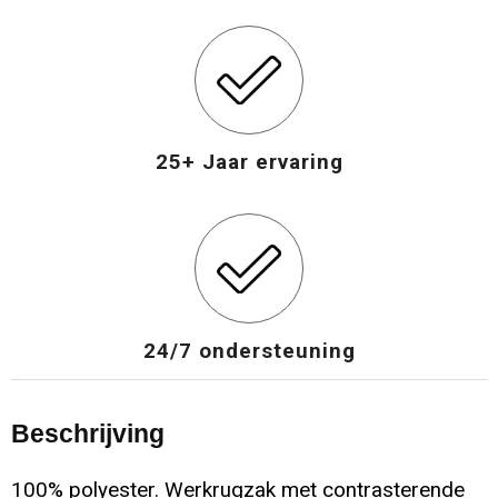
Opvouwbare tassen
Waterbestendige tassen
Bowlingtassen
25+ Jaar ervaring
Strandtassen
Katoenen draagtassen
Rugzakken
24/7 ondersteuning
Beschrijving
100% polyester. Werkrugzak met contrasterende