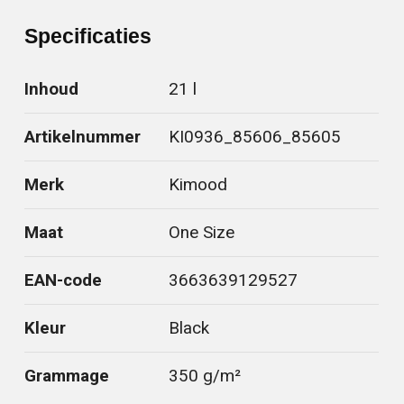
Specificaties
Inhoud
21 l
Artikelnummer
KI0936_85606_85605
Merk
Kimood
Maat
One Size
EAN-code
3663639129527
Kleur
Black
Grammage
350 g/m²