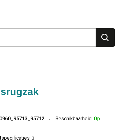
srugzak
I0960_95713_95712
Beschikbaarheid:
Op
ctspecificaties