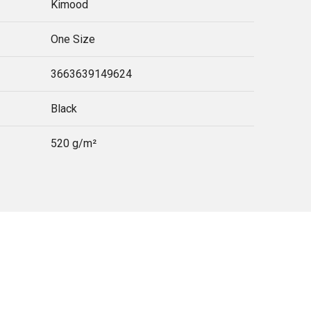
Kimood
One Size
3663639149624
Black
520 g/m²