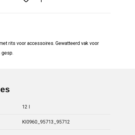
et rits voor accessoires. Gewatteerd vak voor
n gesp.
ies
12 l
KI0960_95713_95712