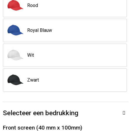
Rood
Opvouwbare tassen
Waterbestendige tassen
Royal Blauw
Bowlingtassen
Wit
Strandtassen
Katoenen draagtassen
Zwart
Rugzakken
Selecteer een bedrukking
Front screen (40 mm x 100mm)