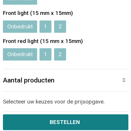
Jassen
Reistassen
Front light (15 mm x 15mm)
Been- en voetbescherming
Koffers en Trolleys
Onbedrukt
1
2
Overalls
Sporttassen
Front red light (15 mm x 15mm)
Schorten en Sloven
Boodschappentassen
Onbedrukt
1
2
Gilets
Schoudertassen
Aantal producten
Matrozentassen
Veiligheidsvesten en Veiligheidshesjes
Regenkleding
Papieren tassen
Selecteer uw keuzes voor de prijsopgave.
Hygiëne en Persoonlijke verzorging
Tablettassen
BESTELLEN
Heuptassen