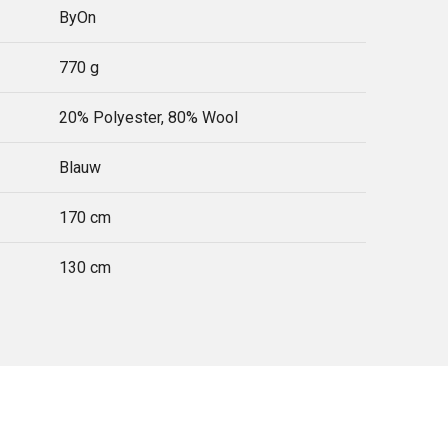
ByOn
770 g
20% Polyester, 80% Wool
Blauw
170 cm
130 cm