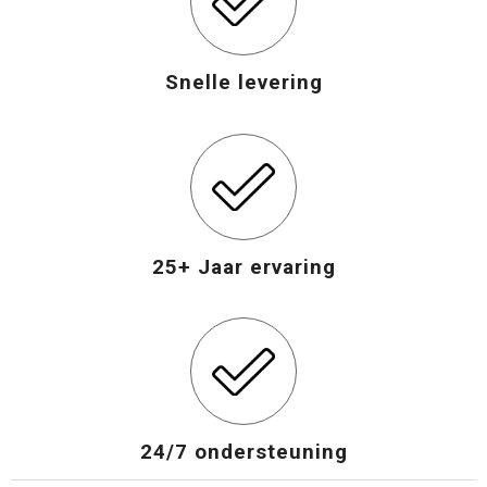
Opvouwbare tassen
Snelle levering
Waterbestendige tassen
Bowlingtassen
Strandtassen
25+ Jaar ervaring
Katoenen draagtassen
Rugzakken
24/7 ondersteuning