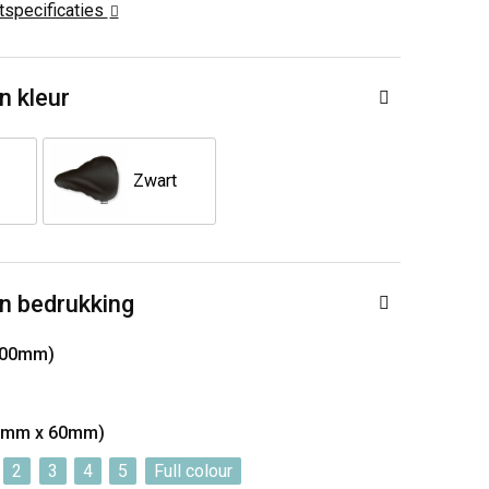
ctspecificaties
n kleur
Zwart
n bedrukking
100mm)
0 mm x 60mm)
2
3
4
5
Full colour