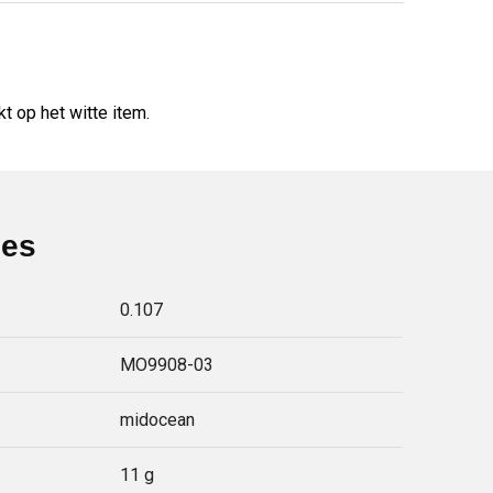
 op het witte item.
ies
0.107
MO9908-03
midocean
11 g