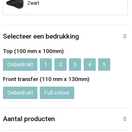
Jassen
Reistassen
Zwart
Been- en voetbescherming
Koffers en Trolleys
Overalls
Sporttassen
Selecteer een bedrukking
Schorten en Sloven
Boodschappentassen
Top (100 mm x 100mm)
Onbedrukt
1
2
3
4
5
Gilets
Schoudertassen
Front transfer (110 mm x 130mm)
Matrozentassen
Veiligheidsvesten en Veiligheidshesjes
Onbedrukt
Full colour
Regenkleding
Papieren tassen
Hygiëne en Persoonlijke verzorging
Tablettassen
Aantal producten
Heuptassen