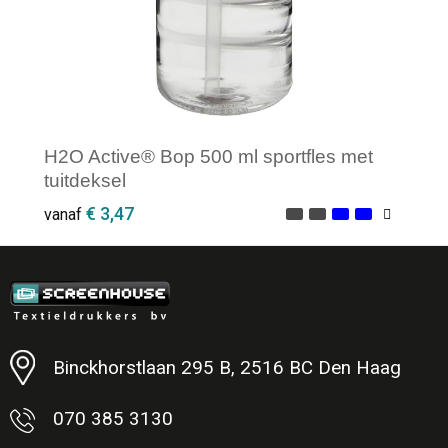
H2O Active® Bop 500 ml sportfles met
tuitdeksel
€ 3,47
vanaf
Minimale afname: 50
Binckhorstlaan 295 B, 2516 BC Den Haag
070 385 3130