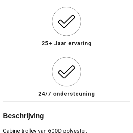
Opvouwbare tassen
Waterbestendige tassen
Bowlingtassen
25+ Jaar ervaring
Strandtassen
Katoenen draagtassen
Rugzakken
24/7 ondersteuning
Beschrijving
Cabine trolley van 600D polyester.