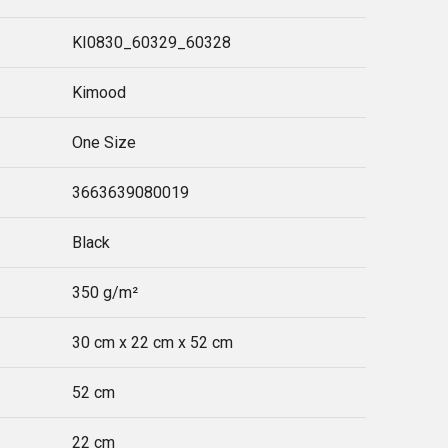
KI0830_60329_60328
Kimood
One Size
3663639080019
Black
350 g/m²
30 cm x 22 cm x 52 cm
52 cm
22 cm