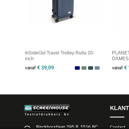
InSideOut Travel Trolley Rulla 20-
PLANE
inch
DAMES 
€ 39,09
€ 
vanaf
vanaf
Minimale afname: 1
Minim
KLANT
Binckhorstlaan 295 B, 2516 BC
Contact