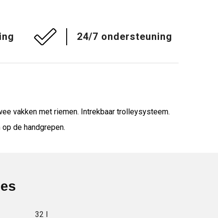
ing
24/7 ondersteuning
wee vakken met riemen. Intrekbaar trolleysysteem.
n op de handgrepen.
ies
32 l