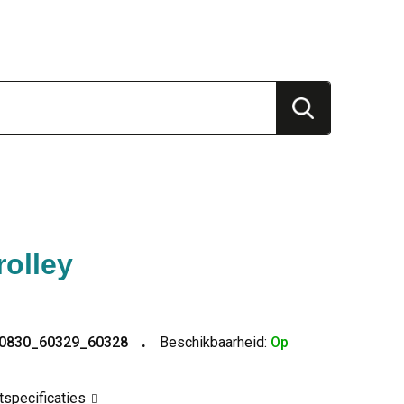
rolley
I0830_60329_60328
Beschikbaarheid:
Op
ctspecificaties