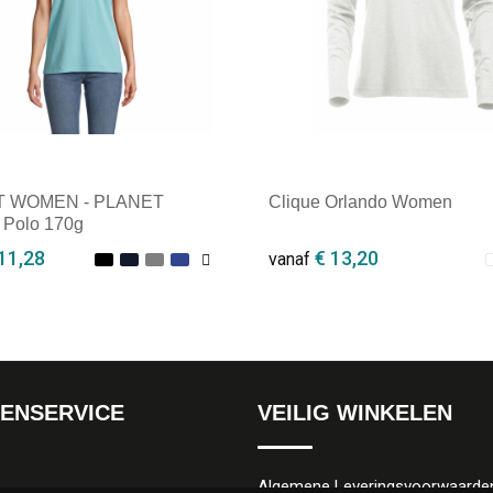
T WOMEN - PLANET
Clique Orlando Women
Polo 170g
11,28
€ 13,20
vanaf
ale afname: 1
Minimale afname: 1
ENSERVICE
VEILIG WINKELEN
Algemene Leveringsvoorwaarde