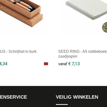
 - Schrijfset in kurk
SEED RING - A5 notitieboek
zaadpapier
4,34
€ 7,13
vanaf
ale afname: 1
Minimale afname: 1
ENSERVICE
VEILIG WINKELEN