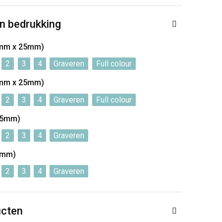
n bedrukking
0 mm x 25mm)
2
3
4
Graveren
Full colour
0 mm x 25mm)
2
3
4
Graveren
Full colour
15mm)
2
3
4
Graveren
8mm)
2
3
4
Graveren
ucten