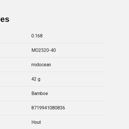
ies
0.168
MO2520-40
midocean
42 g
Bamboe
8719941080836
Hout