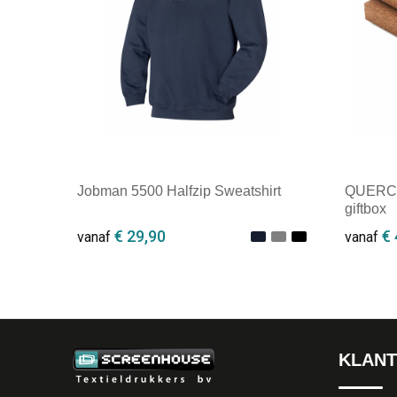
Jobman 5500 Halfzip Sweatshirt
QUERCUS
giftbox
€ 29,90
€ 
vanaf
vanaf
Minimale afname: 1
Minim
KLANT