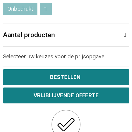
Onbedrukt
1
Opvouwbare tassen
Waterbestendige tassen
Aantal producten
Bowlingtassen
Selecteer uw keuzes voor de prijsopgave.
Strandtassen
Katoenen draagtassen
BESTELLEN
Rugzakken
VRIJBLIJVENDE OFFERTE