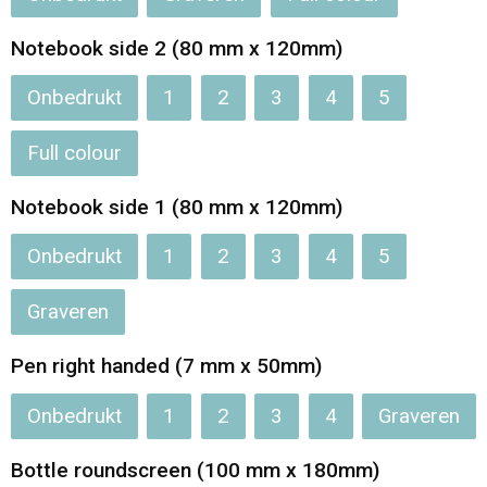
Jassen
Reistassen
Notebook side 2 (80 mm x 120mm)
Been- en voetbescherming
Koffers en Trolleys
Onbedrukt
1
2
3
4
5
Overalls
Sporttassen
Full colour
Schorten en Sloven
Boodschappentassen
Notebook side 1 (80 mm x 120mm)
Gilets
Schoudertassen
Onbedrukt
1
2
3
4
5
Matrozentassen
Veiligheidsvesten en Veiligheidshesjes
Graveren
Regenkleding
Papieren tassen
Pen right handed (7 mm x 50mm)
Hygiëne en Persoonlijke verzorging
Tablettassen
Onbedrukt
1
2
3
4
Graveren
Bottle roundscreen (100 mm x 180mm)
Heuptassen