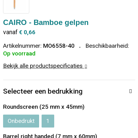
Dekens, Fleecedekens en Kussens
Ondergoed en Sokken
Vrije tijd en Strand
Koeltassen en Koelboxen
CAIRO - Bamboe gelpen
Vesten
Sweaters
Veiligheid, Auto en Fiets
Goodiebags
vanaf
€ 0,66
T-Shirts
Vesten
Elektronica, Gadgets en USB
Golftassen
Artikelnummer:
MO6558-40
Beschikbaarheid:
Op voorraad
Polo's
Caps, Hoeden en Mutsen
Huis, Tuin en Keuken
Duffeltassen
Bekijk alle productspecificaties
Kledingaccessoires
Schoenen
Reisbenodigdheden
Schoenentassen
Selecteer een bedrukking
Broeken en Rokken
Paraplu's
Jute tassen
Roundscreen (25 mm x 45mm)
Bodywarmers
Sinterklaas
Toilettassen
Onbedrukt
1
T-Shirts
Laptop hoezen en tassen
Barrel right handed (7 mm x 60mm)