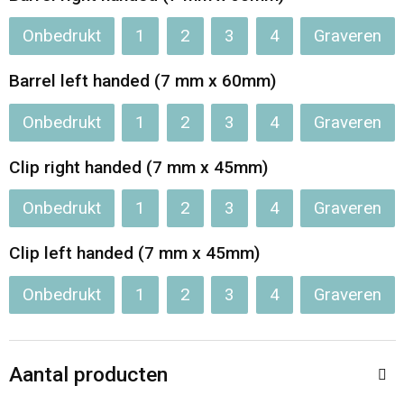
Jassen
Reistassen
Onbedrukt
1
2
3
4
Graveren
Been- en voetbescherming
Koffers en Trolleys
Barrel left handed (7 mm x 60mm)
Overalls
Sporttassen
Onbedrukt
1
2
3
4
Graveren
Schorten en Sloven
Boodschappentassen
Clip right handed (7 mm x 45mm)
Gilets
Schoudertassen
Onbedrukt
1
2
3
4
Graveren
Matrozentassen
Veiligheidsvesten en Veiligheidshesjes
Clip left handed (7 mm x 45mm)
Onbedrukt
1
2
3
4
Graveren
Regenkleding
Papieren tassen
Hygiëne en Persoonlijke verzorging
Tablettassen
Aantal producten
Heuptassen