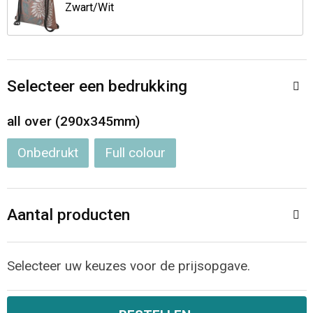
Jassen
Reistassen
Zwart/Wit
Been- en voetbescherming
Koffers en Trolleys
Overalls
Sporttassen
Selecteer een bedrukking
Schorten en Sloven
Boodschappentassen
all over (290x345mm)
Onbedrukt
Full colour
Gilets
Schoudertassen
Matrozentassen
Veiligheidsvesten en Veiligheidshesjes
Aantal producten
Regenkleding
Papieren tassen
Hygiëne en Persoonlijke verzorging
Tablettassen
Selecteer uw keuzes voor de prijsopgave.
Heuptassen