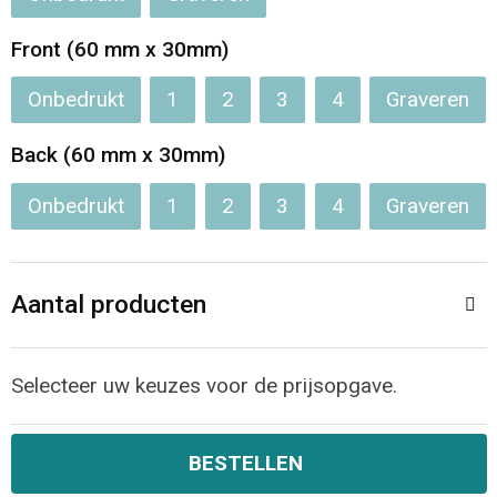
Jassen
Reistassen
Front (60 mm x 30mm)
Been- en voetbescherming
Koffers en Trolleys
Onbedrukt
1
2
3
4
Graveren
Overalls
Sporttassen
Back (60 mm x 30mm)
Schorten en Sloven
Boodschappentassen
Onbedrukt
1
2
3
4
Graveren
Gilets
Schoudertassen
Aantal producten
Matrozentassen
Veiligheidsvesten en Veiligheidshesjes
Regenkleding
Papieren tassen
Selecteer uw keuzes voor de prijsopgave.
Hygiëne en Persoonlijke verzorging
Tablettassen
BESTELLEN
Heuptassen