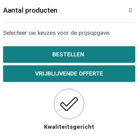
Aantal producten
Opvouwbare tassen
Waterbestendige tassen
Selecteer uw keuzes voor de prijsopgave.
Bowlingtassen
BESTELLEN
Strandtassen
VRIJBLIJVENDE OFFERTE
Katoenen draagtassen
Rugzakken
Kwaliteitsgericht